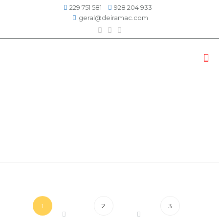
229 751 581
928 204 933
geral@deiramac.com
Carrinho
1
2
3