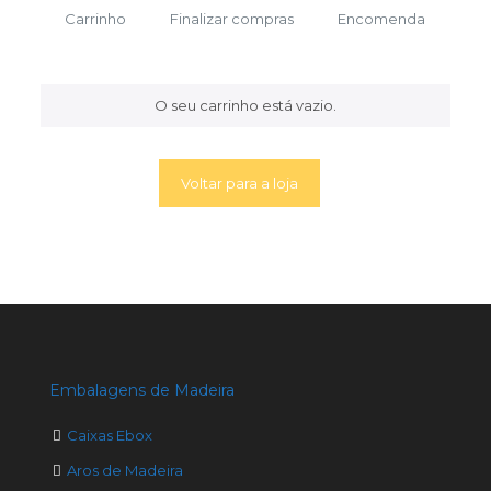
Carrinho
Finalizar compras
Encomenda
O seu carrinho está vazio.
Voltar para a loja
Embalagens de Madeira
Caixas Ebox
Aros de Madeira